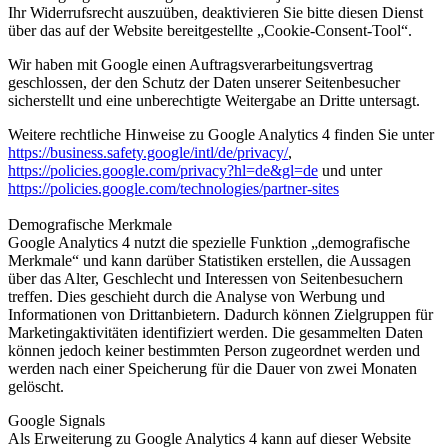
Ihr Widerrufsrecht auszuüben, deaktivieren Sie bitte diesen Dienst
über das auf der Website bereitgestellte „Cookie-Consent-Tool“.
Wir haben mit Google einen Auftragsverarbeitungsvertrag
geschlossen, der den Schutz der Daten unserer Seitenbesucher
sicherstellt und eine unberechtigte Weitergabe an Dritte untersagt.
Weitere rechtliche Hinweise zu Google Analytics 4 finden Sie unter
https://business.safety.google
/intl
/de
/privacy
/
,
https://policies.google.com
/privacy
?hl=de
&gl=de
und unter
https://policies.google.com
/technologies
/partner-sites
Demografische Merkmale
Google Analytics 4 nutzt die spezielle Funktion „demografische
Merkmale“ und kann darüber Statistiken erstellen, die Aussagen
über das Alter, Geschlecht und Interessen von Seitenbesuchern
treffen. Dies geschieht durch die Analyse von Werbung und
Informationen von Drittanbietern. Dadurch können Zielgruppen für
Marketingaktivitäten identifiziert werden. Die gesammelten Daten
können jedoch keiner bestimmten Person zugeordnet werden und
werden nach einer Speicherung für die Dauer von zwei Monaten
gelöscht.
Google Signals
Als Erweiterung zu Google Analytics 4 kann auf dieser Website